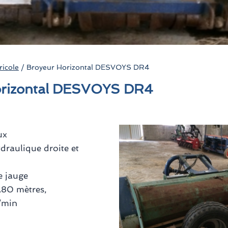
ricole
/
Broyeur Horizontal DESVOYS DR4
orizontal DESVOYS DR4
ux
draulique droite et
e jauge
.80 mètres,
/min