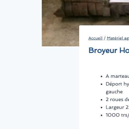
Accueil
/
Matériel ag
Broyeur H
A martea
Déport hy
gauche
2 roues d
Largeur 2
1000 trs